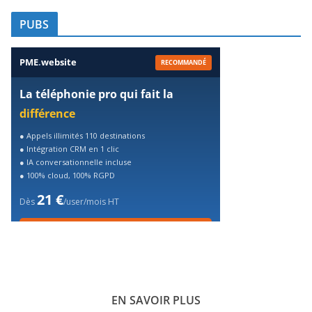
PUBS
PME
.
website
RECOMMANDÉ
La téléphonie pro qui fait la
différence
● Appels illimités 110 destinations
● Intégration CRM en 1 clic
● IA conversationnelle incluse
● 100% cloud, 100% RGPD
21 €
Dès
/user/mois HT
🎁 Essai gratuit 7 jours
EN SAVOIR PLUS