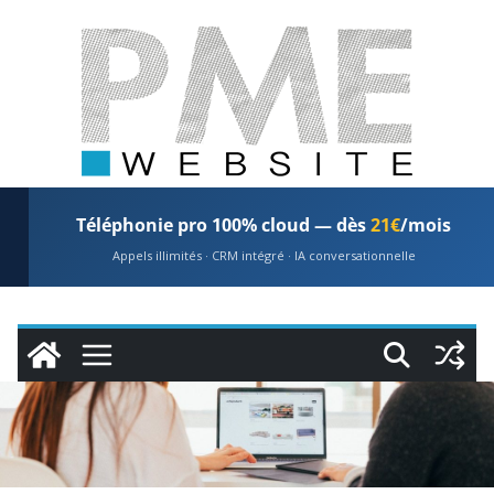
Passer
au
contenu
Téléphonie pro 100% cloud — dès
21€
/mois
Appels illimités · CRM intégré · IA conversationnelle