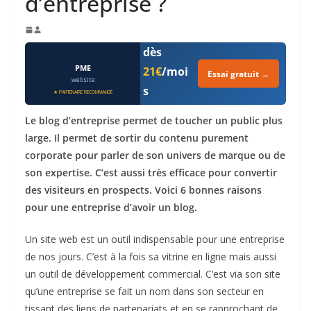
d’entreprise ?
100%
cloud —
dès
PME
21€
/moi
Essai gratuit →
.website
s
★ PARTENAIRE RECOMMANDÉ
Appels
Le blog d’entreprise permet de toucher un public plus
illimités ·
large. Il permet de sortir du contenu purement
CRM intégré
· IA
corporate pour parler de son univers de marque ou de
conversatio
son expertise. C’est aussi très efficace pour convertir
nnelle
des visiteurs en prospects. Voici 6 bonnes raisons
pour une entreprise d’avoir un blog.
Un site web est un outil indispensable pour une entreprise
de nos jours. C’est à la fois sa vitrine en ligne mais aussi
un outil de développement commercial. C’est via son site
qu’une entreprise se fait un nom dans son secteur en
tissant des liens de partenariats et en se rapprochant de