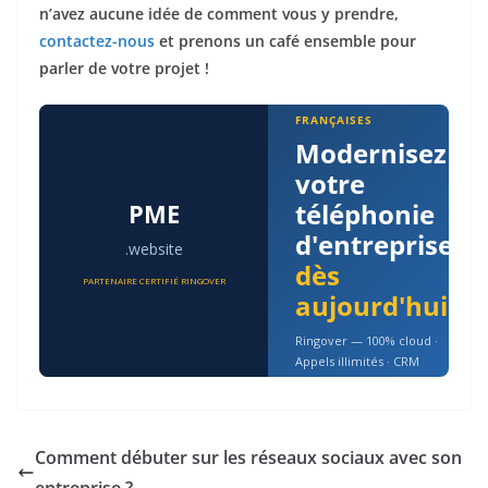
n’avez aucune idée de comment vous y prendre,
contactez-nous
et prenons un café ensemble pour
parler de votre projet !
★ SOLUTION #1 PME
FRANÇAISES
Modernisez
votre
téléphonie
PME
d'entreprise
.website
dès
PARTENAIRE CERTIFIÉ RINGOVER
aujourd'hui
Ringover — 100% cloud ·
Appels illimités · CRM
intégré · IA · RGPD
Comment débuter sur les réseaux sociaux avec son